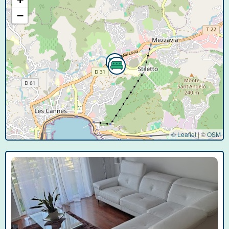
−
© Leaflet
|
©
OSM